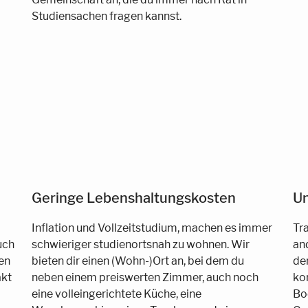
Studiensachen fragen kannst.
Geringe Lebenshaltungskosten
Un
Inflation und Vollzeitstudium, machen es immer
Tra
uch
schwieriger studienortsnah zu wohnen. Wir
an
ten
bieten dir einen (Wohn-)Ort an, bei dem du
de
akt
neben einem preiswerten Zimmer, auch noch
ko
eine volleingerichtete Küche, eine
Bo