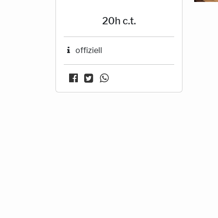
20h c.t.
offiziell